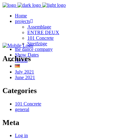
Home
projects
Assemblage
ENTRE DEUX
101 Concrete
Streifzüge
the dance company
Show Dates
Archives
Artists
July 2021
June 2021
Categories
101 Concrete
general
Meta
Log in