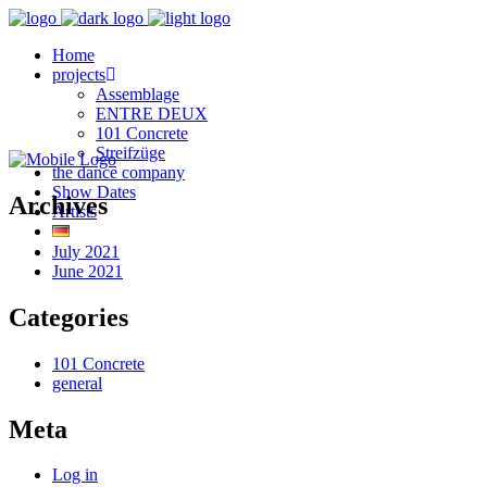
Home
projects
Assemblage
ENTRE DEUX
101 Concrete
Streifzüge
the dance company
Show Dates
Archives
Artists
July 2021
June 2021
Categories
101 Concrete
general
Meta
Log in