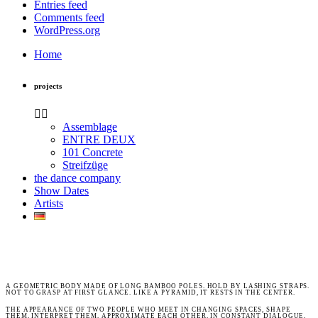
Entries feed
Comments feed
WordPress.org
Home
projects
Assemblage
ENTRE DEUX
101 Concrete
Streifzüge
the dance company
Show Dates
Artists
A GEOMETRIC BODY MADE OF LONG BAMBOO POLES. HOLD BY LASHING STRAPS.
NOT TO GRASP AT FIRST GLANCE. LIKE A PYRAMID, IT RESTS IN THE CENTER.
THE APPEARANCE OF TWO PEOPLE WHO MEET IN CHANGING SPACES, SHAPE
THEM, INTERPRET THEM, APPROXIMATE EACH OTHER, IN CONSTANT DIALOGUE,