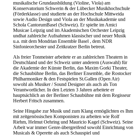
musikalische Grundausbildung (Violine, Viola) am
Konservatorium Schwerin & der Lübecker Musikhochschule
(Förderklasse) und studierte an der Hochschule Mittweida
sowie Audio Design und Viola an der Musikakademie und
Schola CantorumBasel (Schweiz). Er spielte im Amici
Musicae Leipzig und im Akademischen Orchester Leipzig
undhat zahlreiche Aufnahmen klassischer und neuer Musik
u.a. mit dem Mondrian Ensemble Basel , dem NDR
Sinfonieorchester und Zeitkratzer Berlin betreut.
Als freier Tonmeister arbeitete er an zahlreichen Theatern in
Deutschland und der Schweiz unter anderem (Auswahl) für
die Akademie der Künste Berlin, das Maxim Gorki Theater,
die Schaubühne Berlin, das Berliner Ensemble, die Rostocker
Philharmoniker & den Festspielen St.Gallen (Open Air)
sowohl als Musiker / Sound Designer als auch als Ton
Verantwortlicher. In den Letzten 3 Jahren arbeitete er
hauptsächlich an der Berliner Schaubühne mit dem Regisseur
Herbert Fritsch zusammen.
Seine Hingabe zur Musik und zum Klang ermöglichten es Ihm
mit zeitgenössischen Komponisten zu arbeiten wie Rolf
Riehm, Helmut Oehring und Mauricio Kagel (Schweiz). Seine
Arbeit war immer Genre-übergreifend sowohl Einrichtung von
Musicals & Operette als auch Schauspiel und